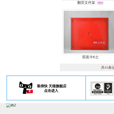
翻页文件架
双面卡K士
共
条
41
装得快 天猫旗舰店
点击进入