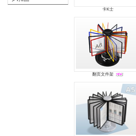
卡K士
翻页文件架