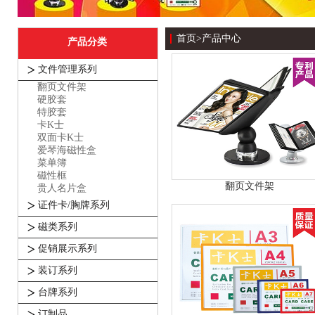
首页
>
产品中心
产品分类
文件管理系列
翻页文件架
硬胶套
特胶套
卡K士
双面卡K士
爱琴海磁性盒
菜单簿
磁性框
翻页文件架
贵人名片盒
证件卡/胸牌系列
磁类系列
促销展示系列
装订系列
台牌系列
订制品