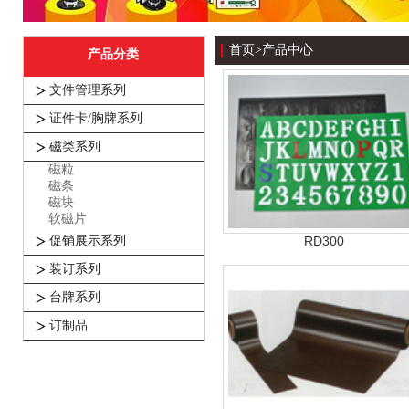
首页
>
产品中心
产品分类
文件管理系列
证件卡/胸牌系列
磁类系列
磁粒
磁条
磁块
软磁片
促销展示系列
RD300
装订系列
台牌系列
订制品