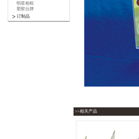
明星相框
塑胶台牌
订制品
>>相关产品