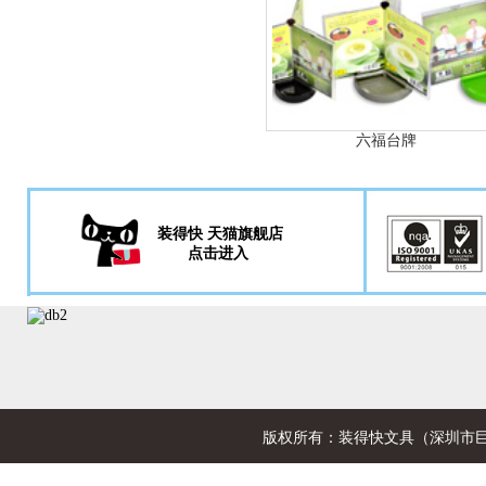
六福台牌
装得快 天猫旗舰店
点击进入
版权所有：装得快文具（深圳市巨欣文