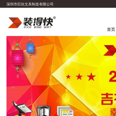
深圳市巨欣文具制造有限公司
首页